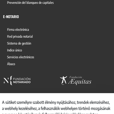
Prevención del blanqueo de capitales
E-NOTARIO
Firma electrónica
Red privada notarial
Sistema de gestión
Indice único
Servicios electrónicos
Ábaco
A sütiket személyre szabott élmény nyújtásához, trendek elemzéséhez,
a webhely kezeléséhez, a felhasználók webhelyen történő mozgásának
© 2026, CONSEJO GENERAL DEL NOTARIO