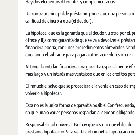
Hay dos elementos diferentes y complementarios:
Un contrato principal de préstamo, por el que una persona o 
cantidad de dinero a otra (el deudor).
La hipoteca, que es la garantía que el deudor, u otro por él, 
ofrece y fija como garantía de que se va a devolver el présta
financiera podría, con unos procedimientos abreviados, vende
quedando el sobrante para pagar a otros acreedores o, en su 
Al tener la entidad financiera una garantía especialmente ef
más largo y un interés más ventajoso que en los créditos per
El inmueble, salvo que se procediera a la venta en caso de i
volverlo a hipotecar.
Esta no es la única forma de garantía posible. Con frecuencia,
en que una o varias personas respaldan al deudor, obligándose
Responsabilidad universal: No hay que olvidar que el deudor
préstamo hipotecario. Si la venta del inmueble hipotecado no 