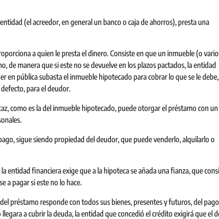
entidad (el acreedor, en general un banco o caja de ahorros), presta una
proporciona a quien le presta el dinero. Consiste en que un inmueble (o vario
mo, de manera que si este no se devuelve en los plazos pactados, la entidad
r en pública subasta el inmueble hipotecado para cobrar lo que se le debe,
defecto, para el deudor.
icaz, como es la del inmueble hipotecado, puede otorgar el préstamo con un
sonales.
mpago, sigue siendo propiedad del deudor, que puede venderlo, alquilarlo o
 la entidad financiera exige que a la hipoteca se añada una fianza, que cons
 a pagar si este no lo hace.
 del préstamo responde con todos sus bienes, presentes y futuros, del pago
llegara a cubrir la deuda, la entidad que concedió el crédito exigirá que el 