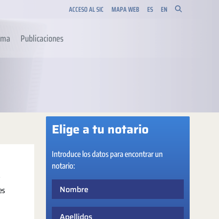
ACCESO AL SIC
MAPA WEB
ES
EN
orma
Publicaciones
Elige a tu notario
Introduce los datos para encontrar un
notario:
Nombre
es
Apellidos