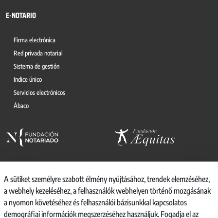
E-NOTARIO
Firma electrónica
Red privada notarial
Sistema de gestión
Indice único
Servicios electrónicos
Ábaco
A sütiket személyre szabott élmény nyújtásához, trendek elemzéséhez,
a webhely kezeléséhez, a felhasználók webhelyen történő mozgásának
© 2026, CONSEJO GENERAL DEL NOTARIO
a nyomon követéséhez és felhasználói bázisunkkal kapcsolatos
CANAL INTERNO DE INFORMACIÓN
demográfiai információk megszerzéséhez használjuk. Fogadja el az