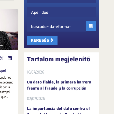
Apellidos
Fecha
KERESÉS
Tartalom megjelenítő
opol
16/07/2026
opol, nos
Un dato fiable, la primera barrera
ste pequeño
frente al fraude y la corrupción
Castropol
l que
02/07/2026
e
sobre la
La importancia del dato centra el
da social,