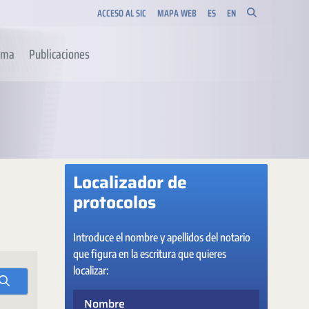
ACCESO AL SIC
MAPA WEB
ES
EN
orma
Publicaciones
Localizador de
protocolos
Introduce el nombre y apellidos del notario
que figura en la escritura que quieres
localizar:
Nombre