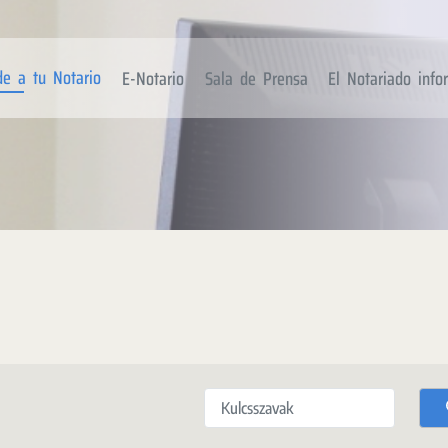
de a tu Notario
E-Notario
Sala de Prensa
El Notariado inf
Kulcsszavak