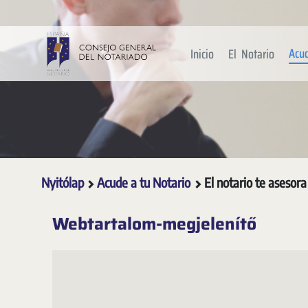
Ugrás a fő tartalomhoz
Acu
Inicio
El Notario
Nyitólap
Acude a tu Notario
El notario te asesora
Webtartalom-megjelenítő