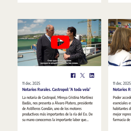
constitución
empresarial.
11 dec. 2025
11 dec. 2025
Notarios Rurales. Castropol: 'A toda vela'
Notarios Ru
La notaria de Castropol, Mireya Cristina Martínez
Poder accede
Badás, nos presenta a Álvaro Platero, presidente
esenciales e
de Astilleros Gondán, uno de los motores
habitantes d
productivos más importantes de la ría del Eo. De
mejor repres
su mano conocemos la importante labor que
farmacia de Toña Cotal
realiza el notario y la ayuda que presta con su
función que 
asesoramiento en las gestiones que debe realizar
como notaria