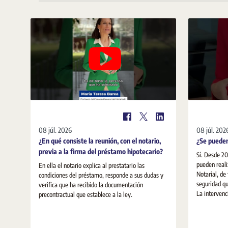
08 júl. 2026
08 júl. 202
¿En qué consiste la reunión, con el notario,
¿Se pueden
previa a la firma del préstamo hipotecario?
Sí. Desde 20
pueden reali
En ella el notario explica al prestatario las
Notarial, de
condiciones del préstamo, responde a sus dudas y
seguridad qu
verifica que ha recibido la documentación
La intervenci
precontractual que establece a la ley.
seguridad ju
realizan pe
notarios ac