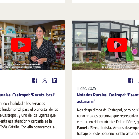
 y a lo largo de toda su andadura
jurídica y económica del municipio.
11 dec. 2025
rales. Castropol: 'Receta local'
Notarios Rurales. Castropol: 'Esenc
asturiana'
r con facilidad a los servicios
s fundamental para el bienestar de los
Nos despedimos de Castropol, pero no si
e Castropol, y uno de los lugares que
conocer a dos personas que representan 
enta esa atención y cercanía es la
y el futuro del municipio: Delfín Pérez, 
lo. Con ella conocemos la
Pamela Pérez, florista. Ambos desempe
Mireya Cristina Martínez Badás realiza
trabajo en este pequeño pueblo asturian
 de la localidad, atendiendo de