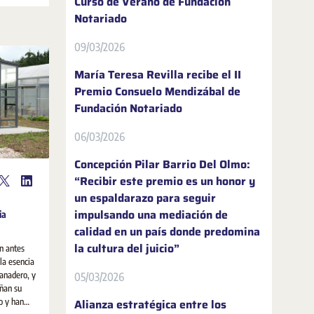
Curso de Verano de Fundación
Notariado
09/03/2026
María Teresa Revilla recibe el II
Premio Consuelo Mendizábal de
Fundación Notariado
06/03/2026
Concepción Pilar Barrio Del Olmo:
“Recibir este premio es un honor y
un espaldarazo para seguir
impulsando una mediación de
ia
calidad en un país donde predomina
la cultura del juicio”
n antes
la esencia
ganadero, y
05/03/2026
ñan su
o y han
Alianza estratégica entre los