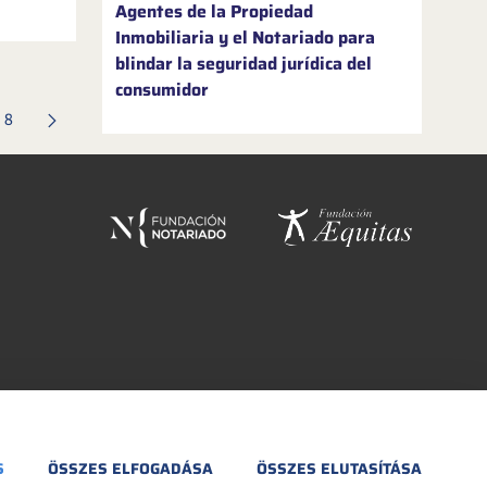
a Martínez
Agentes de la Propiedad
izar sus
Inmobiliaria y el Notariado para
esde
blindar la seguridad jurídica del
en marcha
consumidor
Oldal
8
es oldalak Navigáljon a TAB billentyűvel.
S
ÖSSZES ELFOGADÁSA
ÖSSZES ELUTASÍTÁSA