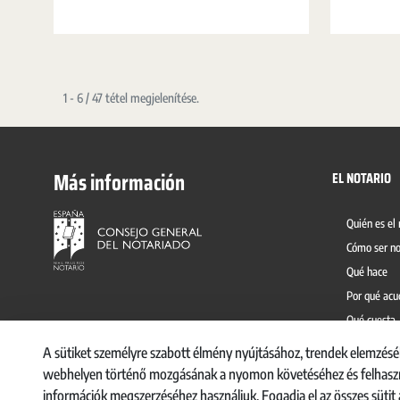
diariamente una sociedad.
manera cerca
todas sus du
1 - 6 / 47 tétel megjelenítése.
Más información
EL NOTARIO
Quién es el 
Cómo ser no
Qué hace
Por qué acu
Qué cuesta
Prevención 
A sütiket személyre szabott élmény nyújtásához, trendek elemzésé
webhelyen történő mozgásának a nyomon követéséhez és felhaszná
információk megszerzéséhez használjuk. Fogadja el az összes sütit