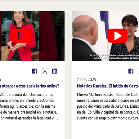
6
11 dec. 2025
 otorgar actos societarios online?
Notarios Rurales. El latido de Castr
23, la mayoría de actos societarios
Mireya Martínez Badás, notaria de Castr
zarse online, en la Sede Electrónica
muestra cómo es su trabajo diario en e
 forma ágil y accesible, con la misma
pueblo del Principado de Asturias. Bañado por la
e de manera presencial en la notaría.
ría del Eo, villa y capital de su concejo, 
ón notarial garantiza la legalidad y la
cuenta con un amplio patrimonio cultura
rídica de los actos mercantiles que
custodian sus cerca de 3.000 habitantes. El alcald
queñas y medianas empresas: los
Francisco Javier Vinjoy Valea, nos habla 
ompañan a las pymes desde su
importante labor de la notaria para la vi