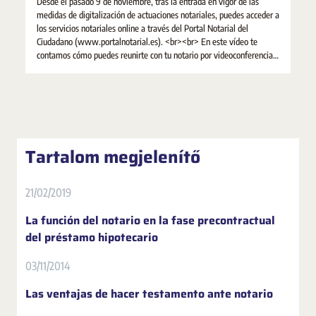
Desde el pasado 9 de noviembre, tras la entrada en vigor de las
medidas de digitalización de actuaciones notariales, puedes acceder a
los servicios notariales online a través del Portal Notarial del
Ciudadano (www.portalnotarial.es). <br><br> En este vídeo te
contamos cómo puedes reunirte con tu notario por videoconferencia y
qué servicios online ofrece el #PortalNotarial del Ciudadano.
Tartalom megjelenítő
21/02/2019
La función del notario en la fase precontractual
del préstamo hipotecario
03/11/2014
Las ventajas de hacer testamento ante notario