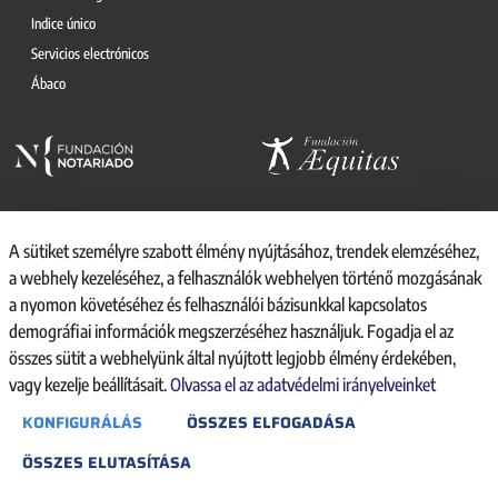
Indice único
Servicios electrónicos
Ábaco
A sütiket személyre szabott élmény nyújtásához, trendek elemzéséhez,
a webhely kezeléséhez, a felhasználók webhelyen történő mozgásának
© 2026, CONSEJO GENERAL DEL NOTARIO
a nyomon követéséhez és felhasználói bázisunkkal kapcsolatos
CANAL INTERNO DE INFORMACIÓN
demográfiai információk megszerzéséhez használjuk. Fogadja el az
REGISTRO DE ACTIVIDADES DE TRATAMIENTO
összes sütit a webhelyünk által nyújtott legjobb élmény érdekében,
AVISO LEGAL
vagy kezelje beállításait.
Olvassa el az adatvédelmi irányelveinket
POLÍTICA DE PRIVACIDAD
KONFIGURÁLÁS
ÖSSZES ELFOGADÁSA
POLÍTICA DE COOKIES
ACCESIBILIDAD
ÖSSZES ELUTASÍTÁSA
BACKOFFICE