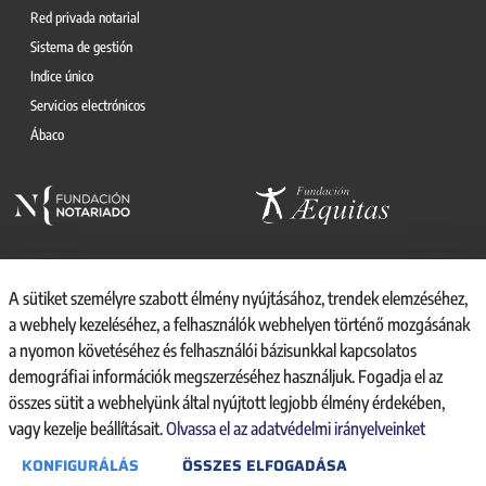
Red privada notarial
Sistema de gestión
Indice único
Servicios electrónicos
Ábaco
A sütiket személyre szabott élmény nyújtásához, trendek elemzéséhez,
a webhely kezeléséhez, a felhasználók webhelyen történő mozgásának
© 2026, CONSEJO GENERAL DEL NOTARIO
a nyomon követéséhez és felhasználói bázisunkkal kapcsolatos
CANAL INTERNO DE INFORMACIÓN
demográfiai információk megszerzéséhez használjuk. Fogadja el az
REGISTRO DE ACTIVIDADES DE TRATAMIENTO
összes sütit a webhelyünk által nyújtott legjobb élmény érdekében,
AVISO LEGAL
vagy kezelje beállításait.
Olvassa el az adatvédelmi irányelveinket
POLÍTICA DE PRIVACIDAD
KONFIGURÁLÁS
ÖSSZES ELFOGADÁSA
POLÍTICA DE COOKIES