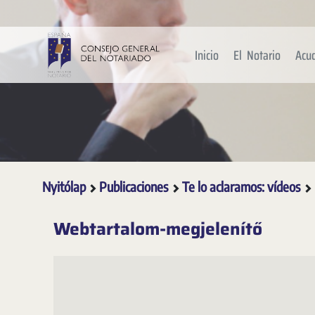
Ugrás a fő tartalomhoz
Inicio
El Notario
Acu
Nyitólap
Publicaciones
Te lo aclaramos: vídeos
Webtartalom-megjelenítő