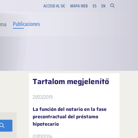
ACCESO AL SIC
MAPA WEB
ES
EN
Publicaciones
orma
Tartalom megjelenítő
21/02/2019
La función del notario en la fase
precontractual del préstamo
hipotecario
03/11/2014