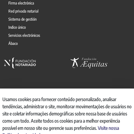
Firma electrónica
Red privada notarial
Sistema de gestión
Indice único
Servicios electrónicos
Ábaco
© 2026, CONSEJO GENERAL DEL NOTARIO
Usamos cookies para fornecer conteúdo personalizado, analisar
tendências, administrar o site, monitorar movimentações de usuários no
CANAL INTERNO DE INFORMACIÓN
site e coletar informações demográficas sobre nossa base de usuários
REGISTRO DE ACTIVIDADES DE TRATAMIENTO
como um todo. Aceite todos os cookies para a melhor experiência
AVISO LEGAL
possível em nosso site ou gerencie suas preferências.
Visite nossa
POLÍTICA DE PRIVACIDAD