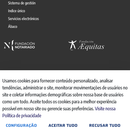
Sistema de gestión
Indice único
Servicios electrónicos
Ábaco
© 2026, CONSEJO GENERAL DEL NOTARIO
Usamos cookies para fornecer conteúdo personalizado, analisar
tendências, administrar o site, monitorar movimentações de usuários no
CANAL INTERNO DE INFORMACIÓN
site e coletar informações demográficas sobre nossa base de usuários
REGISTRO DE ACTIVIDADES DE TRATAMIENTO
como um todo. Aceite todos os cookies para a melhor experiência
AVISO LEGAL
possível em nosso site ou gerencie suas preferências.
Visite nossa
POLÍTICA DE PRIVACIDAD
Política de privacidade
POLÍTICA DE COOKIES
ACCESIBILIDAD
CONFIGURAÇÃO
ACEITAR TUDO
RECUSAR TUDO