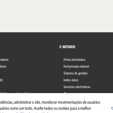
E-NOTARIO
notario
Firma electrónica
tario
Red privada notarial
Sistema de gestión
dir
Indice único
Servicios electrónicos
del blanqueo de capitales
Ábaco
ndências, administrar o site, monitorar movimentações de usuários
suários como um todo. Aceite todos os cookies para a melhor