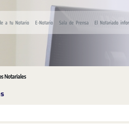
de a tu Notario
E-Notario
Sala de Prensa
El Notariado inf
os Notariales
as