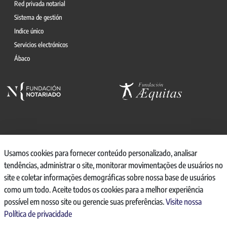
Red privada notarial
Sistema de gestión
Indice único
Servicios electrónicos
Ábaco
© 2026, CONSEJO GENERAL DEL NOTARIO
Usamos cookies para fornecer conteúdo personalizado, analisar
tendências, administrar o site, monitorar movimentações de usuários no
CANAL INTERNO DE INFORMACIÓN
site e coletar informações demográficas sobre nossa base de usuários
REGISTRO DE ACTIVIDADES DE TRATAMIENTO
como um todo. Aceite todos os cookies para a melhor experiência
AVISO LEGAL
possível em nosso site ou gerencie suas preferências.
Visite nossa
POLÍTICA DE PRIVACIDAD
Política de privacidade
POLÍTICA DE COOKIES