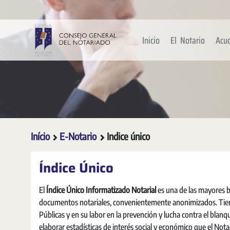
Pular para o Conteúdo principal
Inicio
El Notario
Acu
Início
E-Notario
Indice único
Índice Único
El
Índice Único Informatizado Notarial
es una de las mayores b
documentos notariales, convenientemente anonimizados. Tiene 
Públicas y en su labor en la prevención y lucha contra el blanq
elaborar estadísticas de interés social y económico que el Nota