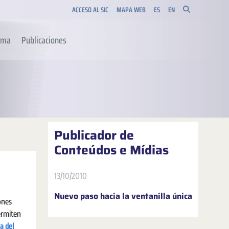
ACCESO AL SIC
MAPA WEB
ES
EN
orma
Publicaciones
Publicador de
Conteúdos e Mídias
13/10/2010
Nuevo paso hacia la ventanilla única
ones
permiten
a del