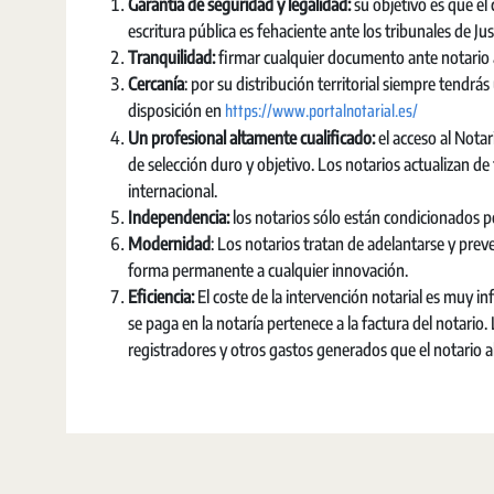
Garantía de seguridad y legalidad:
su objetivo es que el 
escritura pública es fehaciente ante los tribunales de Ju
Tranquilidad:
firmar cualquier documento ante notario ap
Cercanía
: por su distribución territorial siempre tendrás
https://www.portalnotarial.es/
disposición en
Un profesional altamente cualificado:
el acceso al Not
de selección duro y objetivo. Los notarios actualizan d
internacional.
Independencia
:
los notarios sólo están condicionados po
Modernidad
: Los notarios tratan de adelantarse y prev
forma permanente a cualquier innovación.
Eficiencia:
El coste de la intervención notarial es muy i
se paga en la notaría pertenece a la factura del notario
registradores y otros gastos generados que el notario 