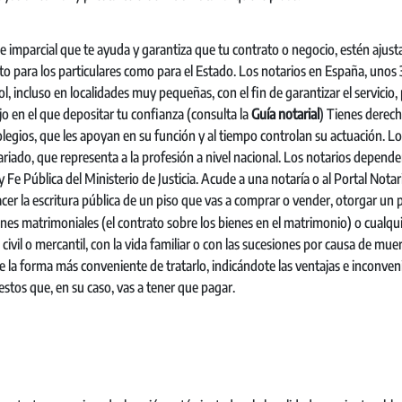
e imparcial que te ayuda y garantiza que tu contrato o negocio, estén ajust
anto para los particulares como para el Estado. Los notarios en España, unos
, incluso en localidades muy pequeñas, con el fin de garantizar el servicio, 
ajo en el que depositar tu confianza (consulta la
Guía notarial
) Tienes derech
olegios, que les apoyan en su función y al tiempo controlan su actuación. L
riado, que representa a la profesión a nivel nacional. Los notarios depend
Fe Pública del Ministerio de Justicia. Acude a una notaría o al Portal Notari
hacer la escritura pública de un piso que vas a comprar o vender, otorgar un 
ones matrimoniales (el contrato sobre los bienes en el matrimonio) o cualqu
civil o mercantil, con la vida familiar o con las sucesiones por causa de muer
re la forma más conveniente de tratarlo, indicándote las ventajas e inconven
estos que, en su caso, vas a tener que pagar.