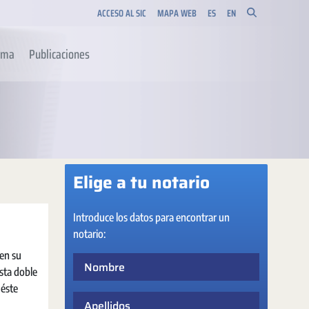
ACCESO AL SIC
MAPA WEB
ES
EN
orma
Publicaciones
Elige a tu notario
Introduce los datos para encontrar un
notario:
 en su
Nombre
Esta doble
 éste
Apellidos