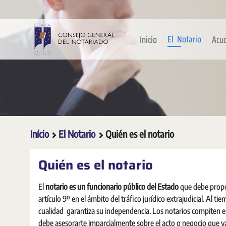
Pular para o Conteúdo principal
El Notario
Inicio
Acu
Início
El Notario
Quién es el notario
Quién es el notario
El
notario es un funcionario público del Estado
que debe propor
artículo 9º en el ámbito del tráfico jurídico extrajudicial. Al
cualidad garantiza su independencia. Los notarios compiten entr
debe asesorarte imparcialmente sobre el acto o negocio que vayas