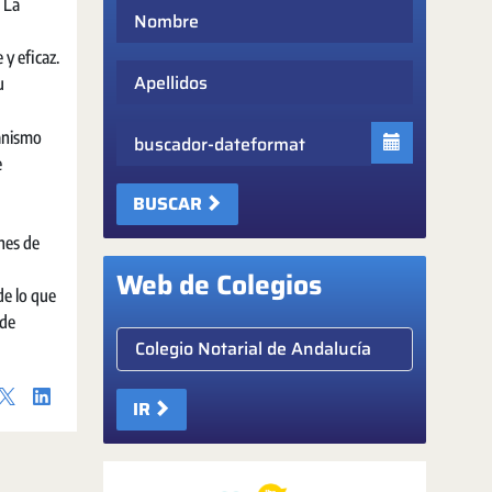
. La
Nombre
 y eficaz.
Apellidos
u
Fecha
canismo
e
BUSCAR
ones de
Web de Colegios
de lo que
 de
Elige colegio notarial
IR