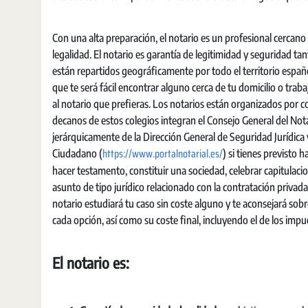
Con una alta preparación, el notario es un profesional cercano 
legalidad. El notario es garantía de legitimidad y seguridad t
están repartidos geográficamente por todo el territorio español
que te será fácil encontrar alguno cerca de tu domicilio o trab
al notario que prefieras. Los notarios están organizados por c
decanos de estos colegios integran el Consejo General del Nota
jerárquicamente de la Dirección General de Seguridad Jurídica y 
https://www.portalnotarial.es/
Ciudadano (
) si tienes previsto 
hacer testamento, constituir una sociedad, celebrar capitulaci
asunto de tipo jurídico relacionado con la contratación privada 
notario estudiará tu caso sin coste alguno y te aconsejará sob
cada opción, así como su coste final, incluyendo el de los impu
El notario es: