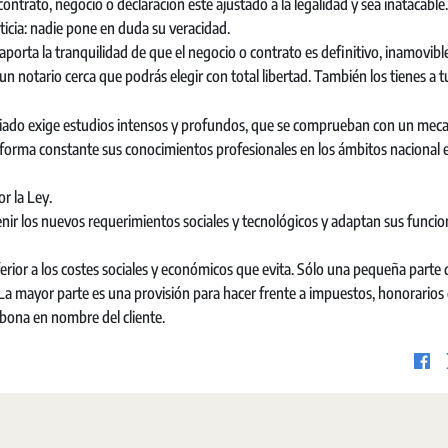
contrato, negocio o declaración esté ajustado a la legalidad y sea inatacable
sticia: nadie pone en duda su veracidad.
orta la tranquilidad de que el negocio o contrato es definitivo, inamovible
 un notario cerca que podrás elegir con total libertad. También los tienes a t
ariado exige estudios intensos y profundos, que se comprueban con un me
e forma constante sus conocimientos profesionales en los ámbitos nacional 
r la Ley.
enir los nuevos requerimientos sociales y tecnológicos y adaptan sus funci
nferior a los costes sociales y económicos que evita. Sólo una pequeña parte 
. La mayor parte es una provisión para hacer frente a impuestos, honorarios
abona en nombre del cliente.