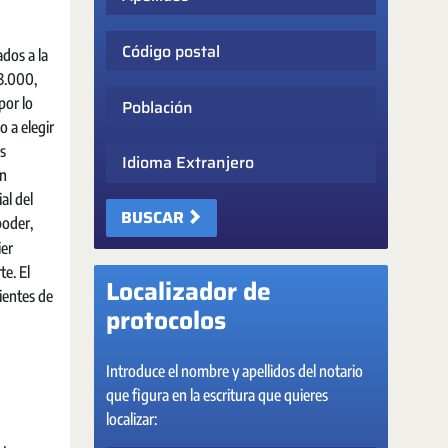
Código postal
ados a la
 3.000,
Población
por lo
o a elegir
os
Idioma Extranjero
en
al del
BUSCAR
poder,
ier
te. El
Localizador de
ientes de
protocolos
Introduce el nombre y apellidos del notario
que figura en la escritura que quieres
localizar: