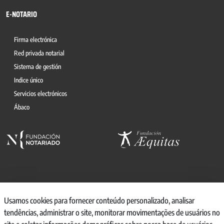
E-NOTARIO
Firma electrónica
Red privada notarial
Sistema de gestión
Indice único
Servicios electrónicos
Ábaco
© 2026, CONSEJO GENERAL DEL NOTARIO
Usamos cookies para fornecer conteúdo personalizado, analisar
tendências, administrar o site, monitorar movimentações de usuários no
CANAL INTERNO DE INFORMACIÓN