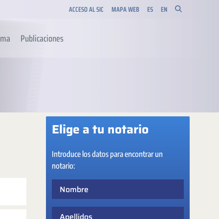
ACCESO AL SIC
MAPA WEB
ES
EN
orma
Publicaciones
Elige a tu notario
Introduce los datos para encontrar un
notario:
Nombre
Apellidos