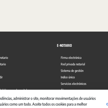
E-NOTARIO
notario
Firma electrónica
tario
Red privada notarial
Sistema de gestión
dir
Indice único
Servicios electrónicos
del blanqueo de capitales
Ábaco
ndências, administrar o site, monitorar movimentações de usuários
suários como um todo. Aceite todos os cookies para a melhor