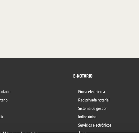
E-NOTARIO
notario
Firma electrónica
tario
Red privada notarial
Sistema de gestión
dir
Indice único
Servicios electrónicos
del blanqueo de capitales
Ábaco