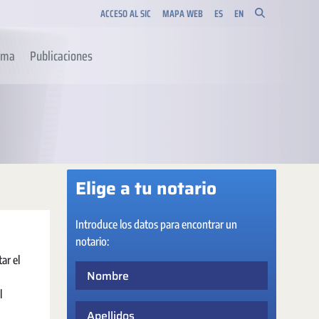
ACCESO AL SIC
MAPA WEB
ES
EN
orma
Publicaciones
Elige a tu notario
Introduce los datos para encontrar un
notario:
ar el
Nombre
l
Apellidos