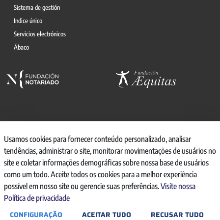
Sistema de gestión
Indice único
Servicios electrónicos
Ábaco
© 2026, CONSEJO GENERAL DEL NOTARIO
Usamos cookies para fornecer conteúdo personalizado, analisar
tendências, administrar o site, monitorar movimentações de usuários no
CANAL INTERNO DE INFORMACIÓN
site e coletar informações demográficas sobre nossa base de usuários
REGISTRO DE ACTIVIDADES DE TRATAMIENTO
como um todo. Aceite todos os cookies para a melhor experiência
AVISO LEGAL
possível em nosso site ou gerencie suas preferências.
Visite nossa
POLÍTICA DE PRIVACIDAD
Política de privacidade
POLÍTICA DE COOKIES
ACCESIBILIDAD
CONFIGURAÇÃO
ACEITAR TUDO
RECUSAR TUDO