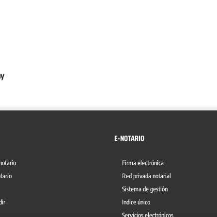
ay
E-NOTARIO
notario
Firma electrónica
tario
Red privada notarial
Sistema de gestión
dir
Indice único
Servicios electrónicos