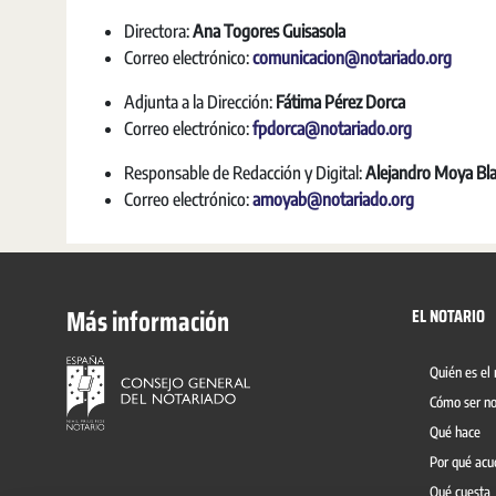
Directora:
Ana Togores Guisasola
Correo electrónico:
comunicacion@notariado.org
Adjunta a la Dirección:
Fátima Pérez Dorca
Correo electrónico:
fpdorca@notariado.org
Responsable de Redacción y Digital:
Alejandro Moya Bl
Correo electrónico:
amoyab@notariado.org
Más información
EL NOTARIO
Quién es el 
Cómo ser no
Qué hace
Por qué acu
Qué cuesta