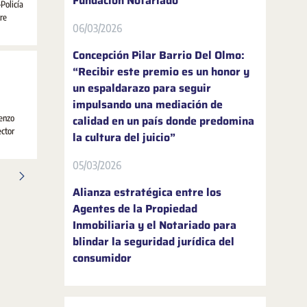
Fundación Notariado
Policía
tre
06/03/2026
Concepción Pilar Barrio Del Olmo:
“Recibir este premio es un honor y
un espaldarazo para seguir
impulsando una mediación de
renzo
calidad en un país donde predomina
ector
la cultura del juicio”
05/03/2026
gina
 intermediárias Usar ABA para navegar.
Alianza estratégica entre los
Agentes de la Propiedad
Inmobiliaria y el Notariado para
blindar la seguridad jurídica del
consumidor