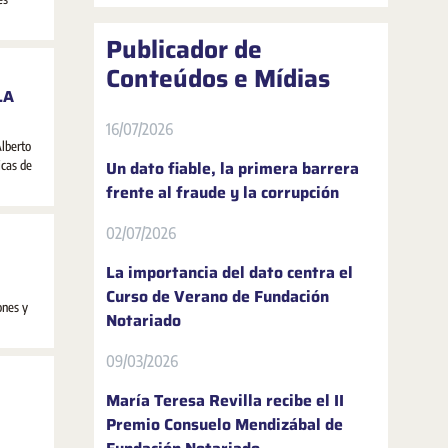
Publicador de
Conteúdos e Mídias
LA
16/07/2026
Alberto
Un dato fiable, la primera barrera
icas de
frente al fraude y la corrupción
02/07/2026
La importancia del dato centra el
Curso de Verano de Fundación
ones y
Notariado
09/03/2026
María Teresa Revilla recibe el II
Premio Consuelo Mendizábal de