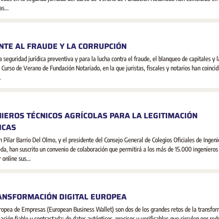
s...
NTE AL FRAUDE Y LA CORRUPCIÓN
 seguridad jurídica preventiva y para la lucha contra el fraude, el blanqueo de capitales y l
l Curso de Verano de Fundación Notariado, en la que juristas, fiscales y notarios han coincid
.
NIEROS TÉCNICOS AGRÍCOLAS PARA LA LEGITIMACIÓN
ICAS
Pilar Barrio Del Olmo, y el presidente del Consejo General de Colegios Oficiales de Ingeni
a, han suscrito un convenio de colaboración que permitirá a los más de 15.000 ingenieros
online sus...
RANSFORMACIÓN DIGITAL EUROPEA
Europea de Empresas (European Business Wallet) son dos de los grandes retos de la transfo
ación fiable y contrastada; de datos auténticos, precisos y verificables que circulen por red