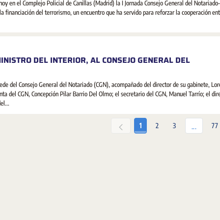
hoy en el Complejo Policial de Canillas (Madrid) la I Jornada Consejo General del Notariado–
 la financiación del terrorismo, un encuentro que ha servido para reforzar la cooperación en
NISTRO DEL INTERIOR, AL CONSEJO GENERAL DEL
 sede del Consejo General del Notariado (CGN), acompañado del director de su gabinete, Lo
nta del CGN, Concepción Pilar Barrio Del Olmo; el secretario del CGN, Manuel Tarrío; el dir
l...
Página
Página
Página
Pá
1
2
3
77
Páginas
...