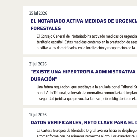
25 jul 2026
EL NOTARIADO ACTIVA MEDIDAS DE URGENCI
FORESTALES
El Consejo General del Notariado ha activado medidas de urgencia 
territorio español. Estas medidas contemplan la prestación de ases
auxiliar a los damnificados en la localización y recuperación de la..
21 jul 2026
"EXISTE UNA HIPERTROFIA ADMINISTRATIVA 
DURACIÓN"
Una futura regulación, que sustituya a la anulada por el Tribunal 
por el Alto Tribunal, vulneraba la normativa comunitaria al implant
inseguridad jurídica que provocaba la inscripción obligatoria en el..
17 jul 2026
DATOS VERIFICABLES, RETO CLAVE PARA EL
La Cartera Europea de Identidad Digital avanza hacia su despliegu
a tomar forma con los primeros proyectos piloto. Los expertos reu