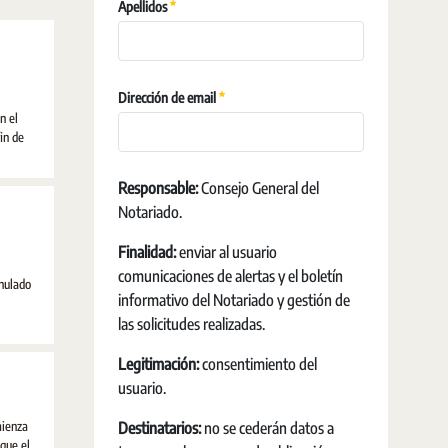
Obrigatório
Apellidos
Obrigatório
Dirección de email
n el
in de
Responsable:
Consejo General del
Notariado.
Finalidad:
enviar al usuario
comunicaciones de alertas y el boletín
anulado
informativo del Notariado y gestión de
las solicitudes realizadas.
Legitimación:
consentimiento del
usuario.
mienza
Destinatarios:
no se cederán datos a
que el