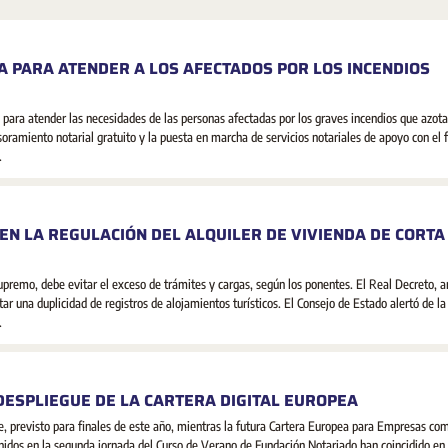
A PARA ATENDER A LOS AFECTADOS POR LOS INCENDIOS
para atender las necesidades de las personas afectadas por los graves incendios que azota
oramiento notarial gratuito y la puesta en marcha de servicios notariales de apoyo con el f
.
EN LA REGULACIÓN DEL ALQUILER DE VIVIENDA DE CORTA
Supremo, debe evitar el exceso de trámites y cargas, según los ponentes. El Real Decreto, 
ar una duplicidad de registros de alojamientos turísticos. El Consejo de Estado alertó de la
.
 DESPLIEGUE DE LA CARTERA DIGITAL EUROPEA
e, previsto para finales de este año, mientras la futura Cartera Europea para Empresas co
nidos en la segunda jornada del Curso de Verano de Fundación Notariado han coincidido en 