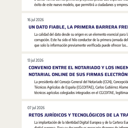
éxito de este nuevo modelo, que permitirá a ciudadanos y empresa
16 jul 2026
UN DATO FIABLE, LA PRIMERA BARRERA FRE
La calidad del dato desde su origen es un elemento esencial para la
corrupción. Este ha sido el hilo conductor de la primera jornada de
que solo la información previamente verificada puede ofrecer las..
13 jul 2026
CONVENIO ENTRE EL NOTARIADO Y LOS INGE
NOTARIAL ONLINE DE SUS FIRMAS ELECTRÓN
La presidenta del Consejo General del Notariado (CGN), Concepción 
Técnicos Agrícolas de España (CGCOITAE), Carlos Gutiérrez Alamed
técnicos agrícolas colegiados integrados en el CGCOITAE, legitimar 
07 jul 2026
RETOS JURÍDICOS Y TECNOLÓGICOS DE LA T
La implantación de la Identidad Digital Europea y de la Cartera 
digital europea. Para su desarrollo es necesario disponer de inform