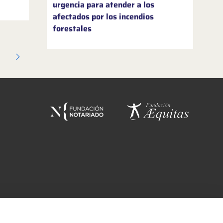
urgencia para atender a los
afectados por los incendios
forestales
ágina
s intermediárias Usar ABA para navegar.