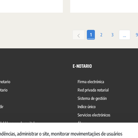
Página
Página
Página
P
1
2
3
9
Página
...
E-NOTARIO
notario
Firma electrónica
tario
Red privada notarial
Sistema de gestión
dir
Indice único
Servicios electrónicos
del blanqueo de capitales
Ábaco
ndências, administrar o site, monitorar movimentações de usuários