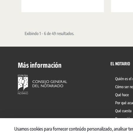
protocolo electrónico convive con el protocolo en
papel y permite dar un doble soporte a los
documentos notariales, con distinta finalidad, en
beneficio de la ciudadanía.
Exibindo 1 - 6 de 49 resultados.
Más información
EL NOTARIO
Quién es el 
Cómo ser no
Qué hace
Por qué acu
Qué cuesta
Prevención 
Usamos cookies para fornecer conteúdo personalizado, analisar te