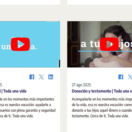
potencia la cultura del acuerdo y el papel
notarios en los Medios Alternativos de S
de Controversias.
25
27 ago 2025
i | Toda una vida
Donación y testamento | Toda una v
e en los momentos más importantes
Acompañarte en los momentos más impo
 esa es nuestra vocación: ayudarte a
de tu vida, esa es nuestra vocación: com
s sueños con plena garantía y seguridad
donaste a tus hijos aquel dinero o cuando 
dica. Cerca de ti. Toda una vida.
testamento. Cerca de ti. Toda una vida.