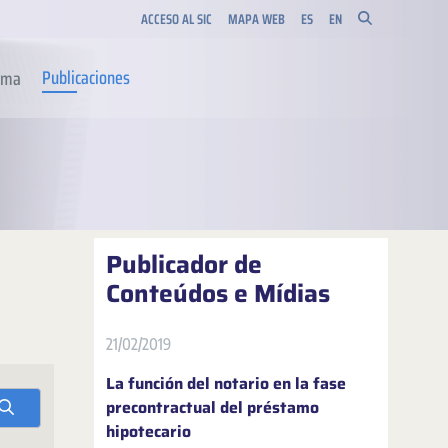
ACCESO AL SIC
MAPA WEB
ES
EN
Publicaciones
orma
Publicador de
Conteúdos e Mídias
21/02/2019
La función del notario en la fase
precontractual del préstamo
hipotecario