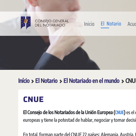
Pular para o Conteúdo principal
El Notario
Inicio
Acu
Início
El Notario
El Notariado en el mundo
CNU
CNUE
CNUE
El Consejo de los Notariados de la Unión Europea (
)
es el
europeas y tiene la potestad de hablar, negociar y tomar deci
En total, forman parte del CNUE 22 países: Alemania, Austria, B