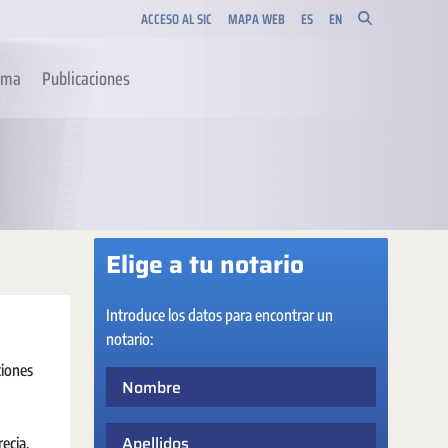
ACCESO AL SIC
MAPA WEB
ES
EN
orma
Publicaciones
Elige a tu notario
Introduce los datos para encontrar un
notario:
ciones
Nombre
Apellidos
ecia,